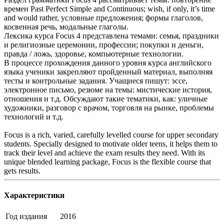
времен Past Perfect Simple and Continuous; wish, if only, it’s time
and would rather, условные предложения; формы глаголов,
косвенная речь, модальные глаголы.
Лексика курса Focus 4 представлена темами: семья, праздники
и религиозные церемонии, профессии; покупки и деньги,
правда / ложь, здоровье, компьютерные технологии.
В процессе прохождения данного уровня курса английского
языка ученики закрепляют пройденный материал, выполняя
тесты и контрольные задания. Учащиеся пишут: эссе,
электронное письмо, резюме на темы: мистические история,
отношения и т.д. Обсуждают такие тематики, как: уличные
художники, разговор с врачом, торговля на рынке, проблемы
технологий и т.д.
Focus is a rich, varied, carefully levelled course for upper secondary
students. Specially designed to motivate older teens, it helps them to
track their level and achieve the exam results they need. With its
unique blended learning package, Focus is the flexible course that
gets results.
Характеристики
Год издания
2016