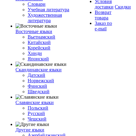
Условия
Словари
доставки
Скидки
Учебная литература
Возврат
Художественная
товара
литература
Заказ по
e-mail
Восточные языки
Вьетнамский
Китайский
Корейский
Хинди
Японский
Скандинавские языки
Датский
Норвежский
Финский
Шведский
Славянские языки
Польский
Русский
Чешский
Другие языки
Азербайджанский