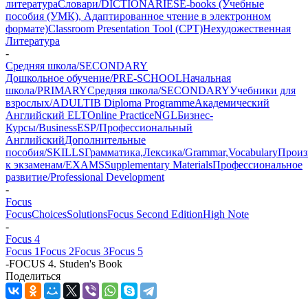
литература
Словари/DICTIONARIES
E-books (Учебные
пособия (УМК), Адаптированное чтение в электронном
формате)
Classroom Presentation Tool (CPT)
Нехудожественная
Литература
-
Средняя школа/SECONDARY
Дошкольное обучение/PRE-SCHOOL
Начальная
школа/PRIMARY
Средняя школа/SECONDARY
Учебники для
взрослых/ADULT
IB Diploma Programme
Академический
Английский ELT
Online Practice
NGL
Бизнес-
Курсы/Business
ESP/Профессиональный
Английский
Дополнительные
пособия/SKILLS
Грамматика,Лексика/Grammar,Vocabulary
Произ
к экзаменам/EXAMS
Supplementary Materials
Профессиональное
развитие/Professional Development
-
Focus
Focus
Choices
Solutions
Focus Second Edition
High Note
-
Focus 4
Focus 1
Focus 2
Focus 3
Focus 5
-
FOCUS 4. Studen's Book
Поделиться