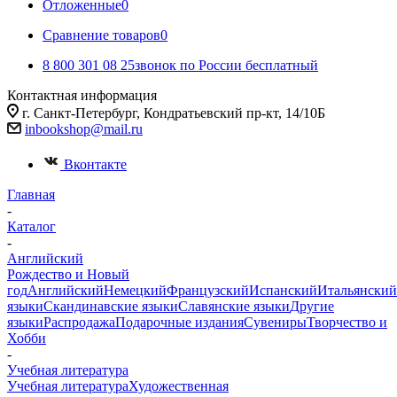
Отложенные
0
Сравнение товаров
0
8 800 301 08 25
звонок по России бесплатный
Контактная информация
г. Санкт-Петербург, Кондратьевский пр-кт, 14/10Б
inbookshop@mail.ru
Вконтакте
Главная
-
Каталог
-
Английский
Рождество и Новый
год
Английский
Немецкий
Французский
Испанский
Итальянский
языки
Скандинавские языки
Славянские языки
Другие
языки
Распродажа
Подарочные издания
Сувениры
Творчество и
Хобби
-
Учебная литература
Учебная литература
Художественная