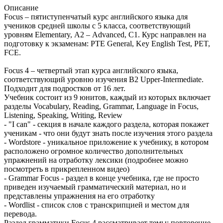
Описание
Focus – пятиступенчатый курс английского языка для
учеников средней школы с 5 класса, соответствующий
уровням Elementary, А2 – Advanced, С1. Курс направлен на
подготовку к экзаменам: PTE General, Key English Test, PET,
FCE.
Focus 4 – четвертый этап курса английского языка,
соответствующий уровню изучения В2 Upper-Intermediate.
Подходит для подростков от 16 лет.
Учебник состоит из 9 юнитов, каждый из которых включает
разделы Vocabulary, Reading, Grammar, Language in Focus,
Listening, Speaking, Writing, Review
- "I can" - секция в начале каждого раздела, которая покажет
ученикам - что они будут знать после изучения этого раздела
- Wordstore - уникальное приложение к учебнику, в котором
расположено огромное количество дополнительных
упражнений на отработку лексики (подробнее можно
посмотреть в прикрепленном видео)
- Grammar Focus - раздел в конце учебника, где не просто
приведен изучаемый грамматический материал, но и
представлены упражнения на его отработку
- Wordlist - список слов с транскрипцией и местом для
перевода.
Раздел грамматики Focus 4 рассматривает темы: повторение