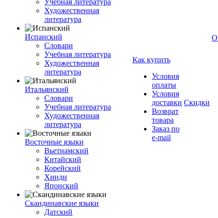
Учебная литература
Художественная
литература
Испанский
О
Словари
Учебная литература
Как купить
Художественная
литература
Условия
оплаты
Итальянский
Условия
Словари
доставки
Скидки
Учебная литература
Возврат
Художественная
товара
литература
Заказ по
e-mail
Восточные языки
Вьетнамский
Китайский
Корейский
Хинди
Японский
Скандинавские языки
Датский