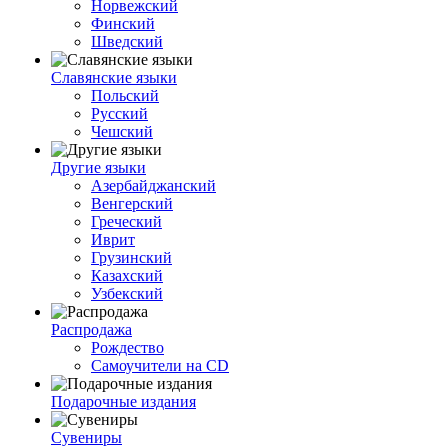
Норвежский
Финский
Шведский
Славянские языки
Польский
Русский
Чешский
Другие языки
Азербайджанский
Венгерский
Греческий
Иврит
Грузинский
Казахский
Узбекский
Распродажа
Рождество
Самоучители на CD
Подарочные издания
Сувениры