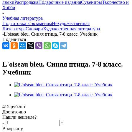
языки
Распродажа
Подарочные издания
Сувениры
Творчество и
Хобби
-
Учебная литература
Подготовка к экзаменам
Нехудожественная
Литература
Словари
Художественная литература
-
L'oiseau bleu. Синяя птица. 7-8 класс. Учебник
Поделиться
L'oiseau bleu. Синяя птица. 7-8 класс.
Учебник
415
руб.
/шт
Достаточно
Нашли дешевле?
-
+
В корзину