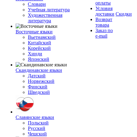
оплаты
Словари
Условия
Учебная литература
доставки
Скидки
Художественная
Возврат
литература
товара
Заказ по
Восточные языки
e-mail
Вьетнамский
Китайский
Корейский
Хинди
Японский
Скандинавские языки
Датский
Норвежский
Финский
Шведский
Славянские языки
Польский
Русский
Чешский