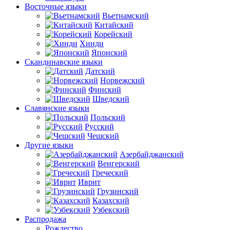
Восточные языки
Вьетнамский
Китайский
Корейский
Хинди
Японский
Скандинавские языки
Датский
Норвежский
Финский
Шведский
Славянские языки
Польский
Русский
Чешский
Другие языки
Азербайджанский
Венгерский
Греческий
Иврит
Грузинский
Казахский
Узбекский
Распродажа
Рождество