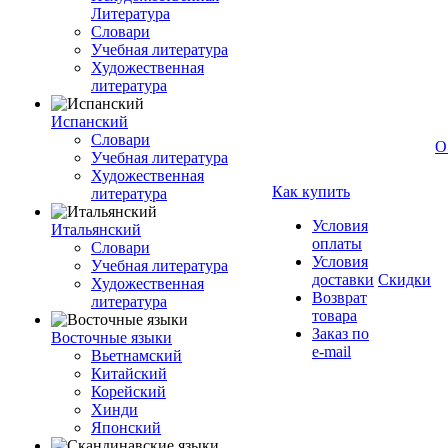
Литература
Словари
Учебная литература
Художественная
литература
Испанский
Словари
О
Учебная литература
Художественная
Как купить
литература
Условия
Итальянский
оплаты
Словари
Условия
Учебная литература
доставки
Скидки
Художественная
Возврат
литература
товара
Заказ по
Восточные языки
e-mail
Вьетнамский
Китайский
Корейский
Хинди
Японский