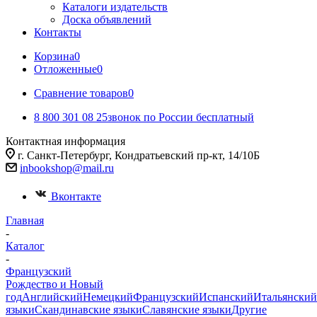
Каталоги издательств
Доска объявлений
Контакты
Корзина
0
Отложенные
0
Сравнение товаров
0
8 800 301 08 25
звонок по России бесплатный
Контактная информация
г. Санкт-Петербург, Кондратьевский пр-кт, 14/10Б
inbookshop@mail.ru
Вконтакте
Главная
-
Каталог
-
Французский
Рождество и Новый
год
Английский
Немецкий
Французский
Испанский
Итальянский
языки
Скандинавские языки
Славянские языки
Другие