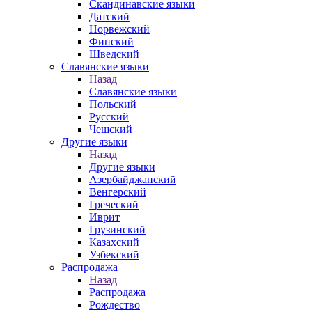
Скандинавские языки
Датский
Норвежский
Финский
Шведский
Славянские языки
Назад
Славянские языки
Польский
Русский
Чешский
Другие языки
Назад
Другие языки
Азербайджанский
Венгерский
Греческий
Иврит
Грузинский
Казахский
Узбекский
Распродажа
Назад
Распродажа
Рождество