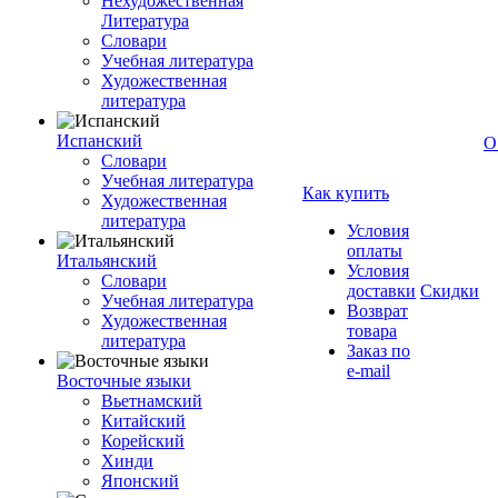
Нехудожественная
Литература
Словари
Учебная литература
Художественная
литература
Испанский
О
Словари
Учебная литература
Как купить
Художественная
литература
Условия
оплаты
Итальянский
Условия
Словари
доставки
Скидки
Учебная литература
Возврат
Художественная
товара
литература
Заказ по
e-mail
Восточные языки
Вьетнамский
Китайский
Корейский
Хинди
Японский