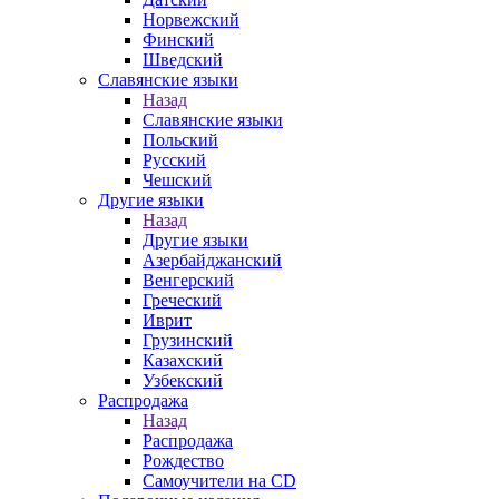
Норвежский
Финский
Шведский
Славянские языки
Назад
Славянские языки
Польский
Русский
Чешский
Другие языки
Назад
Другие языки
Азербайджанский
Венгерский
Греческий
Иврит
Грузинский
Казахский
Узбекский
Распродажа
Назад
Распродажа
Рождество
Самоучители на CD