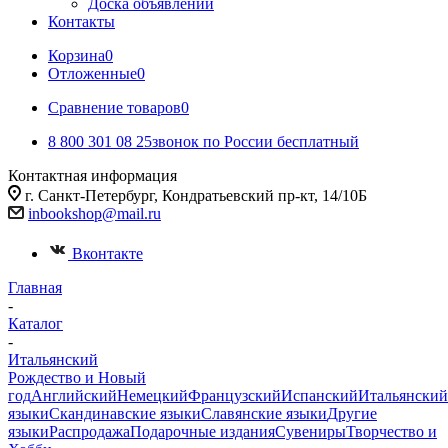
Доска объявлений
Контакты
Корзина
0
Отложенные
0
Сравнение товаров
0
8 800 301 08 25
звонок по России бесплатный
Контактная информация
г. Санкт-Петербург, Кондратьевский пр-кт, 14/10Б
inbookshop@mail.ru
Вконтакте
Главная
-
Каталог
-
Итальянский
Рождество и Новый
год
Английский
Немецкий
Французский
Испанский
Итальянский
языки
Скандинавские языки
Славянские языки
Другие
языки
Распродажа
Подарочные издания
Сувениры
Творчество и