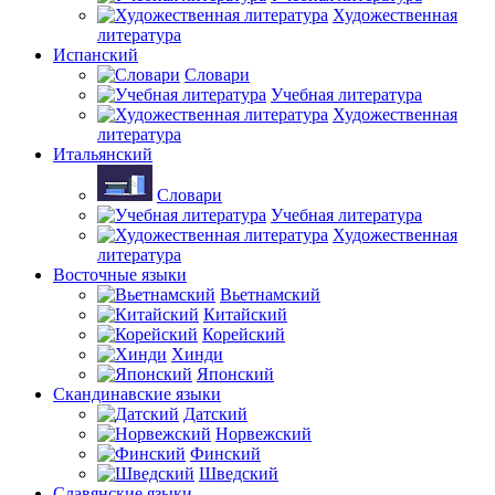
Художественная
литература
Испанский
Словари
Учебная литература
Художественная
литература
Итальянский
Словари
Учебная литература
Художественная
литература
Восточные языки
Вьетнамский
Китайский
Корейский
Хинди
Японский
Скандинавские языки
Датский
Норвежский
Финский
Шведский
Славянские языки