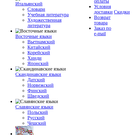
оплаты
Итальянский
Условия
Словари
доставки
Скидки
Учебная литература
Возврат
Художественная
товара
литература
Заказ по
e-mail
Восточные языки
Вьетнамский
Китайский
Корейский
Хинди
Японский
Скандинавские языки
Датский
Норвежский
Финский
Шведский
Славянские языки
Польский
Русский
Чешский