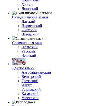
Корейский
Хинди
Японский
Скандинавские языки
Датский
Норвежский
Финский
Шведский
Славянские языки
Польский
Русский
Чешский
Другие языки
Азербайджанский
Венгерский
Греческий
Иврит
Грузинский
Казахский
Узбекский