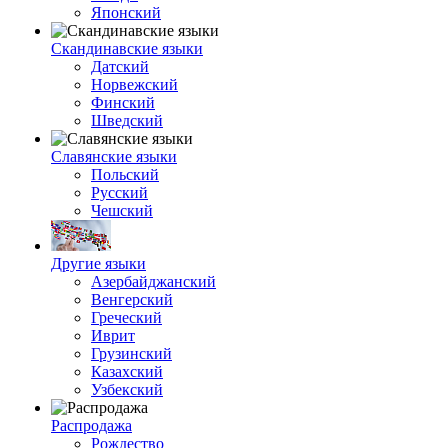
Японский
Скандинавские языки
Датский
Норвежский
Финский
Шведский
Славянские языки
Польский
Русский
Чешский
Другие языки
Азербайджанский
Венгерский
Греческий
Иврит
Грузинский
Казахский
Узбекский
Распродажа
Рождество