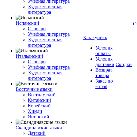
Учебная литература
Художественная
литература
Испанский
О
Словари
Учебная литература
Как купить
Художественная
литература
Условия
оплаты
Итальянский
Условия
Словари
доставки
Скидки
Учебная литература
Возврат
Художественная
товара
литература
Заказ по
e-mail
Восточные языки
Вьетнамский
Китайский
Корейский
Хинди
Японский
Скандинавские языки
Датский