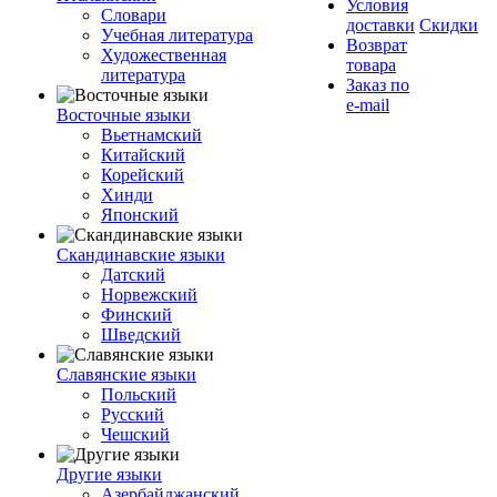
Условия
Словари
доставки
Скидки
Учебная литература
Возврат
Художественная
товара
литература
Заказ по
e-mail
Восточные языки
Вьетнамский
Китайский
Корейский
Хинди
Японский
Скандинавские языки
Датский
Норвежский
Финский
Шведский
Славянские языки
Польский
Русский
Чешский
Другие языки
Азербайджанский