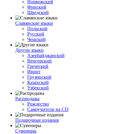
Норвежский
Финский
Шведский
Славянские языки
Польский
Русский
Чешский
Другие языки
Азербайджанский
Венгерский
Греческий
Иврит
Грузинский
Казахский
Узбекский
Распродажа
Рождество
Самоучители на CD
Подарочные издания
Сувениры