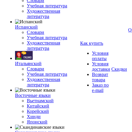
Словари
Учебная литература
Художественная
литература
Испанский
О
Словари
Учебная литература
Художественная
Как купить
литература
Условия
оплаты
Итальянский
Условия
Словари
доставки
Скидки
Учебная литература
Возврат
Художественная
товара
литература
Заказ по
e-mail
Восточные языки
Вьетнамский
Китайский
Корейский
Хинди
Японский