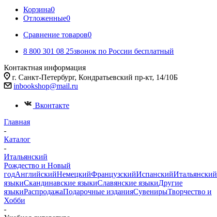
Корзина
0
Отложенные
0
Сравнение товаров
0
8 800 301 08 25
звонок по России бесплатный
Контактная информация
г. Санкт-Петербург, Кондратьевский пр-кт, 14/10Б
inbookshop@mail.ru
Вконтакте
Главная
-
Каталог
-
Итальянский
Рождество и Новый
год
Английский
Немецкий
Французский
Испанский
Итальянский
языки
Скандинавские языки
Славянские языки
Другие
языки
Распродажа
Подарочные издания
Сувениры
Творчество и
Хобби
-