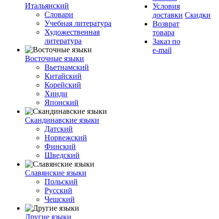
Итальянский
Условия
Словари
доставки
Скидки
Учебная литература
Возврат
Художественная
товара
литература
Заказ по
e-mail
Восточные языки
Вьетнамский
Китайский
Корейский
Хинди
Японский
Скандинавские языки
Датский
Норвежский
Финский
Шведский
Славянские языки
Польский
Русский
Чешский
Другие языки