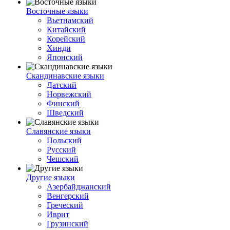
Восточные языки
Вьетнамский
Китайский
Корейский
Хинди
Японский
Скандинавские языки
Датский
Норвежский
Финский
Шведский
Славянские языки
Польский
Русский
Чешский
Другие языки
Азербайджанский
Венгерский
Греческий
Иврит
Грузинский