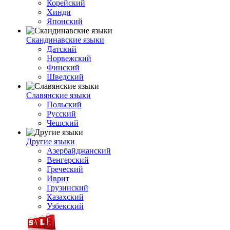
Корейский
Хинди
Японский
Скандинавские языки
Датский
Норвежский
Финский
Шведский
Славянские языки
Польский
Русский
Чешский
Другие языки
Азербайджанский
Венгерский
Греческий
Иврит
Грузинский
Казахский
Узбекский