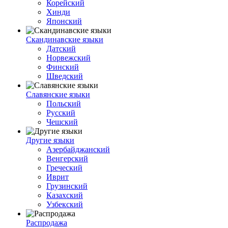
Корейский
Хинди
Японский
Скандинавские языки
Датский
Норвежский
Финский
Шведский
Славянские языки
Польский
Русский
Чешский
Другие языки
Азербайджанский
Венгерский
Греческий
Иврит
Грузинский
Казахский
Узбекский
Распродажа