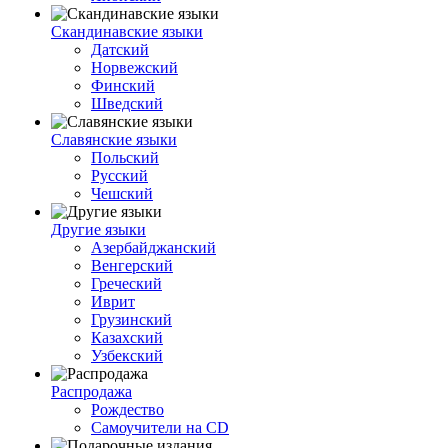
Скандинавские языки
Датский
Норвежский
Финский
Шведский
Славянские языки
Польский
Русский
Чешский
Другие языки
Азербайджанский
Венгерский
Греческий
Иврит
Грузинский
Казахский
Узбекский
Распродажа
Рождество
Самоучители на CD