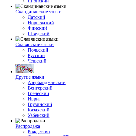
Японский
Скандинавские языки
Датский
Норвежский
Финский
Шведский
Славянские языки
Польский
Русский
Чешский
Другие языки
Азербайджанский
Венгерский
Греческий
Иврит
Грузинский
Казахский
Узбекский
Распродажа
Рождество