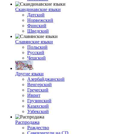
Скандинавские языки
Датский
Норвежский
Финский
Шведский
Славянские языки
Польский
Русский
Чешский
Другие языки
Азербайджанский
Венгерский
Греческий
Иврит
Грузинский
Казахский
Узбекский
Распродажа
Рождество
Самоучители на CD