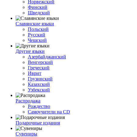
Норвежский
Финский
Шведский
Славянские языки
Польский
Русский
Чешский
Другие языки
Азербайджанский
Венгерский
Греческий
Иврит
Грузинский
Казахский
Узбекский
Распродажа
Рождество
Самоучители на CD
Подарочные издания
Сувениры