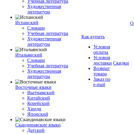
Учебная литература
Художественная
литература
Испанский
О
Словари
Учебная литература
Как купить
Художественная
литература
Условия
оплаты
Итальянский
Условия
Словари
доставки
Скидки
Учебная литература
Возврат
Художественная
товара
литература
Заказ по
e-mail
Восточные языки
Вьетнамский
Китайский
Корейский
Хинди
Японский
Скандинавские языки
Датский