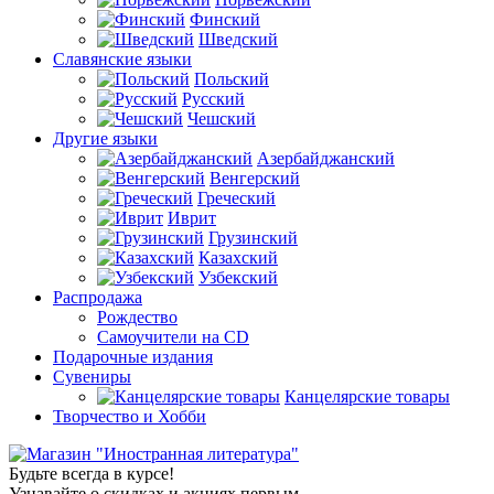
Финский
Шведский
Славянские языки
Польский
Русский
Чешский
Другие языки
Азербайджанский
Венгерский
Греческий
Иврит
Грузинский
Казахский
Узбекский
Распродажа
Рождество
Самоучители на CD
Подарочные издания
Сувениры
Канцелярские товары
Творчество и Хобби
Будьте всегда в курсе!
Узнавайте о скидках и акциях первым