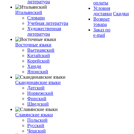
литература
оплаты
Условия
Итальянский
доставки
Скидки
Словари
Возврат
Учебная литература
товара
Художественная
Заказ по
литература
e-mail
Восточные языки
Вьетнамский
Китайский
Корейский
Хинди
Японский
Скандинавские языки
Датский
Норвежский
Финский
Шведский
Славянские языки
Польский
Русский
Чешский