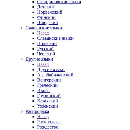
Скандинавские языки
Датский
Норвежский
Финский
Шведский
Славянские языки
Назад
Славянские языки
Польский
Русский
Чешский
Другие языки
Назад
Другие языки
Азербайджанский
Венгерский
Греческий
Иврит
Грузинский
Казахский
Узбекский
Распродажа
Назад
Распродажа
Рождество