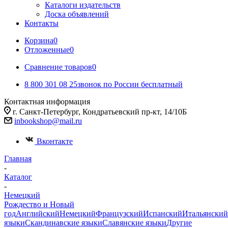
Каталоги издательств
Доска объявлений
Контакты
Корзина
0
Отложенные
0
Сравнение товаров
0
8 800 301 08 25
звонок по России бесплатный
Контактная информация
г. Санкт-Петербург, Кондратьевский пр-кт, 14/10Б
inbookshop@mail.ru
Вконтакте
Главная
-
Каталог
-
Немецкий
Рождество и Новый
год
Английский
Немецкий
Французский
Испанский
Итальянский
языки
Скандинавские языки
Славянские языки
Другие