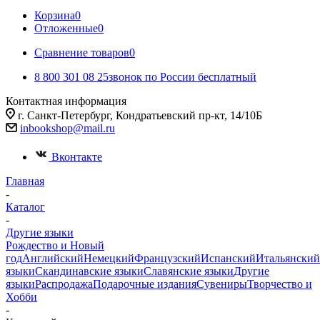
Корзина
0
Отложенные
0
Сравнение товаров
0
8 800 301 08 25
звонок по России бесплатный
Контактная информация
г. Санкт-Петербург, Кондратьевский пр-кт, 14/10Б
inbookshop@mail.ru
Вконтакте
Главная
-
Каталог
-
Другие языки
Рождество и Новый
год
Английский
Немецкий
Французский
Испанский
Итальянский
языки
Скандинавские языки
Славянские языки
Другие
языки
Распродажа
Подарочные издания
Сувениры
Творчество и
Хобби
-