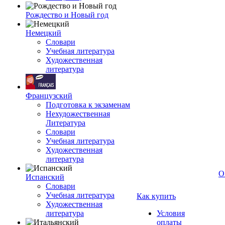
Рождество и Новый год
Немецкий
Словари
Учебная литература
Художественная
литература
Французский
Подготовка к экзаменам
Нехудожественная
Литература
Словари
Учебная литература
Художественная
литература
О
Испанский
Словари
Учебная литература
Как купить
Художественная
литература
Условия
оплаты