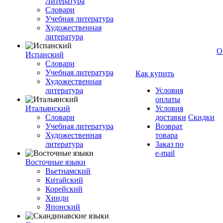
Литература
Словари
Учебная литература
Художественная
литература
О
Испанский
Словари
Учебная литература
Как купить
Художественная
литература
Условия
оплаты
Итальянский
Условия
Словари
доставки
Скидки
Учебная литература
Возврат
Художественная
товара
литература
Заказ по
e-mail
Восточные языки
Вьетнамский
Китайский
Корейский
Хинди
Японский