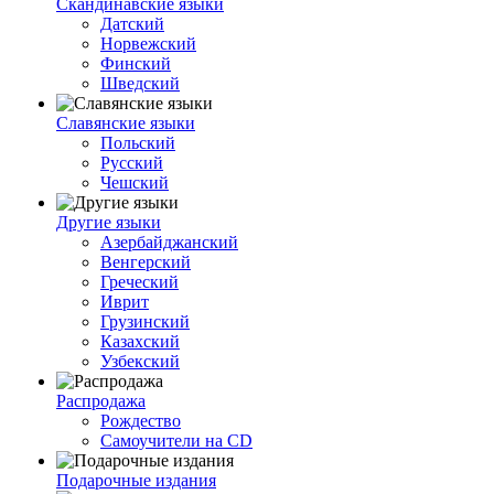
Скандинавские языки
Датский
Норвежский
Финский
Шведский
Славянские языки
Польский
Русский
Чешский
Другие языки
Азербайджанский
Венгерский
Греческий
Иврит
Грузинский
Казахский
Узбекский
Распродажа
Рождество
Самоучители на CD
Подарочные издания