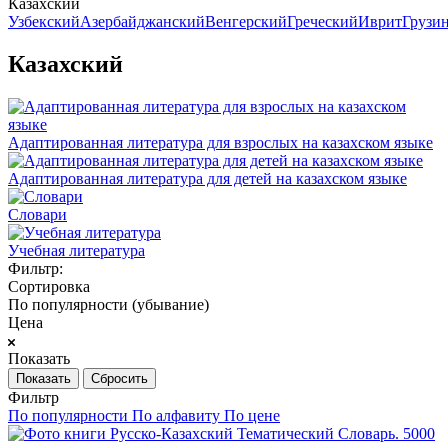
Казахский
Узбекский
Азербайджанский
Венгерский
Греческий
Иврит
Грузи
Казахский
Адаптированная литература для взрослых на казахском языке
Адаптированная литература для детей на казахском языке
Словари
Учебная литература
Фильтр:
Сортировка
По популярности (убывание)
Цена
Показать
Сбросить
Фильтр
По популярности
По алфавиту
По цене