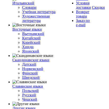
Итальянский
Условия
Словари
доставки
Скидки
Учебная литература
Возврат
Художественная
товара
литература
Заказ по
e-mail
Восточные языки
Вьетнамский
Китайский
Корейский
Хинди
Японский
Скандинавские языки
Датский
Норвежский
Финский
Шведский
Славянские языки
Польский
Русский
Чешский
Другие языки