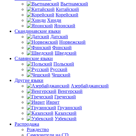
Вьетнамский
Китайский
Корейский
Хинди
Японский
Скандинавские языки
Датский
Норвежский
Финский
Шведский
Славянские языки
Польский
Русский
Чешский
Другие языки
Азербайджанский
Венгерский
Греческий
Иврит
Грузинский
Казахский
Узбекский
Распродажа
Рождество
Самоучители на CD