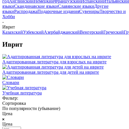
год
Английский
Немецкий
Французский
Испанский
Итальянский
языки
Скандинавские языки
Славянские языки
Другие
языки
Распродажа
Подарочные издания
Сувениры
Творчество и
Хобби
-
Иврит
Казахский
Узбекский
Азербайджанский
Венгерский
Греческий
Гр
Иврит
Адаптированная литература для взрослых на иврите
Адаптированная литература для детей на иврите
Словари
Учебная литература
Фильтр:
Сортировка
По популярности (убывание)
Цена
Цена