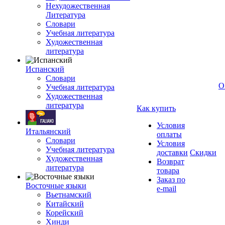
Нехудожественная
Литература
Словари
Учебная литература
Художественная
литература
Испанский
Словари
О
Учебная литература
Художественная
литература
Как купить
Условия
Итальянский
оплаты
Словари
Условия
Учебная литература
доставки
Скидки
Художественная
Возврат
литература
товара
Заказ по
Восточные языки
e-mail
Вьетнамский
Китайский
Корейский
Хинди