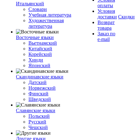
Итальянский
оплаты
Словари
Условия
Учебная литература
доставки
Скидки
Художественная
Возврат
литература
товара
Заказ по
Восточные языки
e-mail
Вьетнамский
Китайский
Корейский
Хинди
Японский
Скандинавские языки
Датский
Норвежский
Финский
Шведский
Славянские языки
Польский
Русский
Чешский
Другие языки