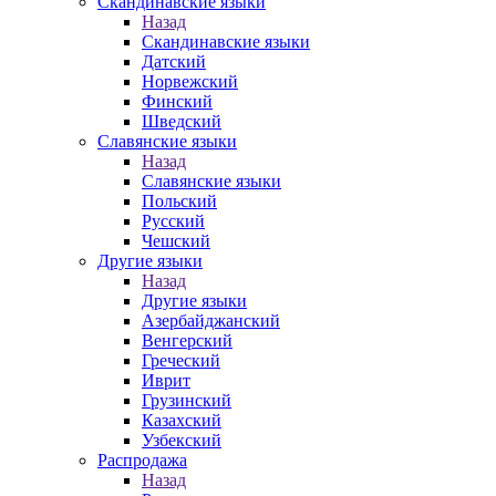
Скандинавские языки
Назад
Скандинавские языки
Датский
Норвежский
Финский
Шведский
Славянские языки
Назад
Славянские языки
Польский
Русский
Чешский
Другие языки
Назад
Другие языки
Азербайджанский
Венгерский
Греческий
Иврит
Грузинский
Казахский
Узбекский
Распродажа
Назад