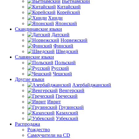
Вьетнамский
Китайский
Корейский
Хинди
Японский
Скандинавские языки
Датский
Норвежский
Финский
Шведский
Славянские языки
Польский
Русский
Чешский
Другие языки
Азербайджанский
Венгерский
Греческий
Иврит
Грузинский
Казахский
Узбекский
Распродажа
Рождество
Самоучители на CD