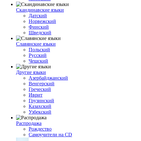
Скандинавские языки
Датский
Норвежский
Финский
Шведский
Славянские языки
Польский
Русский
Чешский
Другие языки
Азербайджанский
Венгерский
Греческий
Иврит
Грузинский
Казахский
Узбекский
Распродажа
Рождество
Самоучители на CD