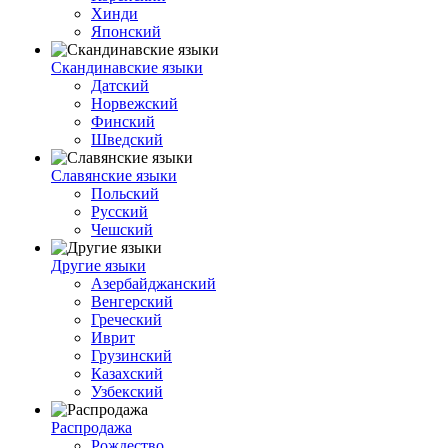
Хинди
Японский
Скандинавские языки
Датский
Норвежский
Финский
Шведский
Славянские языки
Польский
Русский
Чешский
Другие языки
Азербайджанский
Венгерский
Греческий
Иврит
Грузинский
Казахский
Узбекский
Распродажа
Рождество