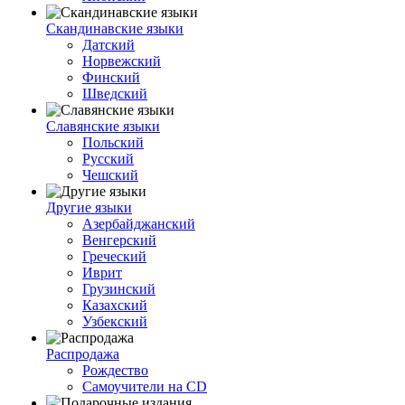
Скандинавские языки
Датский
Норвежский
Финский
Шведский
Славянские языки
Польский
Русский
Чешский
Другие языки
Азербайджанский
Венгерский
Греческий
Иврит
Грузинский
Казахский
Узбекский
Распродажа
Рождество
Самоучители на CD