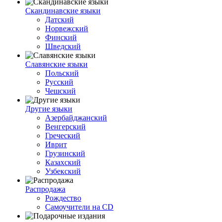
Скандинавские языки
Датский
Норвежский
Финский
Шведский
Славянские языки
Польский
Русский
Чешский
Другие языки
Азербайджанский
Венгерский
Греческий
Иврит
Грузинский
Казахский
Узбекский
Распродажа
Рождество
Самоучители на CD