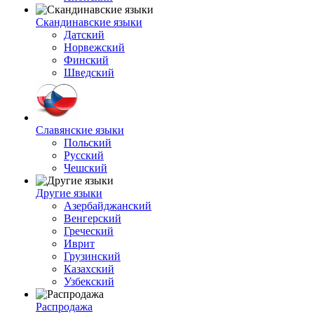
Скандинавские языки
Датский
Норвежский
Финский
Шведский
Славянские языки
Польский
Русский
Чешский
Другие языки
Азербайджанский
Венгерский
Греческий
Иврит
Грузинский
Казахский
Узбекский
Распродажа