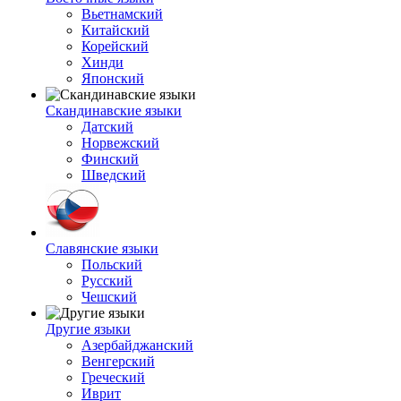
Вьетнамский
Китайский
Корейский
Хинди
Японский
Скандинавские языки
Датский
Норвежский
Финский
Шведский
Славянские языки
Польский
Русский
Чешский
Другие языки
Азербайджанский
Венгерский
Греческий
Иврит