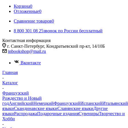
Корзина
0
Отложенные
0
Сравнение товаров
0
8 800 301 08 25
звонок по России бесплатный
Контактная информация
г. Санкт-Петербург, Кондратьевский пр-кт, 14/10Б
inbookshop@mail.ru
Вконтакте
Главная
-
Каталог
-
Французский
Рождество и Новый
год
Английский
Немецкий
Французский
Испанский
Итальянский
языки
Скандинавские языки
Славянские языки
Другие
языки
Распродажа
Подарочные издания
Сувениры
Творчество и
Хобби
-