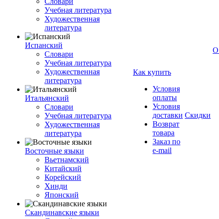
Словари
Учебная литература
Художественная
литература
Испанский
О
Словари
Учебная литература
Художественная
Как купить
литература
Условия
оплаты
Итальянский
Условия
Словари
доставки
Скидки
Учебная литература
Возврат
Художественная
товара
литература
Заказ по
e-mail
Восточные языки
Вьетнамский
Китайский
Корейский
Хинди
Японский
Скандинавские языки