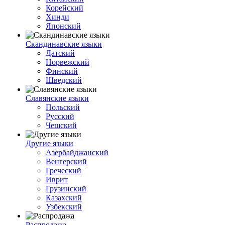
Корейский
Хинди
Японский
Скандинавские языки
Датский
Норвежский
Финский
Шведский
Славянские языки
Польский
Русский
Чешский
Другие языки
Азербайджанский
Венгерский
Греческий
Иврит
Грузинский
Казахский
Узбекский
Распродажа