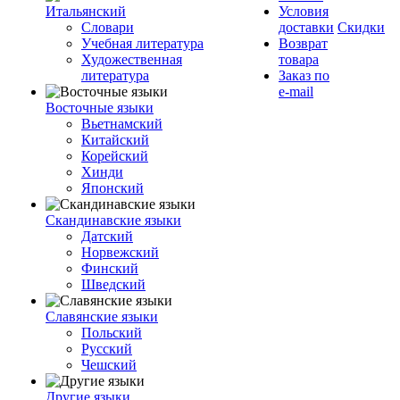
Итальянский
Условия
Словари
доставки
Скидки
Учебная литература
Возврат
Художественная
товара
литература
Заказ по
e-mail
Восточные языки
Вьетнамский
Китайский
Корейский
Хинди
Японский
Скандинавские языки
Датский
Норвежский
Финский
Шведский
Славянские языки
Польский
Русский
Чешский
Другие языки