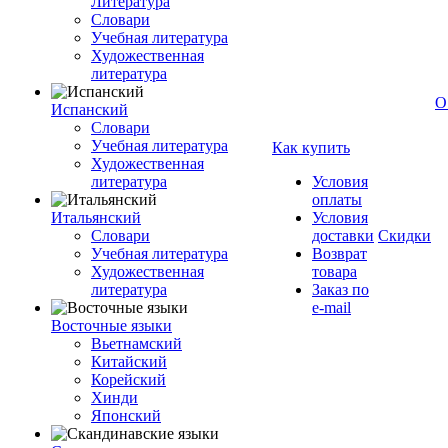
Литература
Словари
Учебная литература
Художественная
литература
О
Испанский
Словари
Учебная литература
Как купить
Художественная
литература
Условия
оплаты
Итальянский
Условия
Словари
доставки
Скидки
Учебная литература
Возврат
Художественная
товара
литература
Заказ по
e-mail
Восточные языки
Вьетнамский
Китайский
Корейский
Хинди
Японский