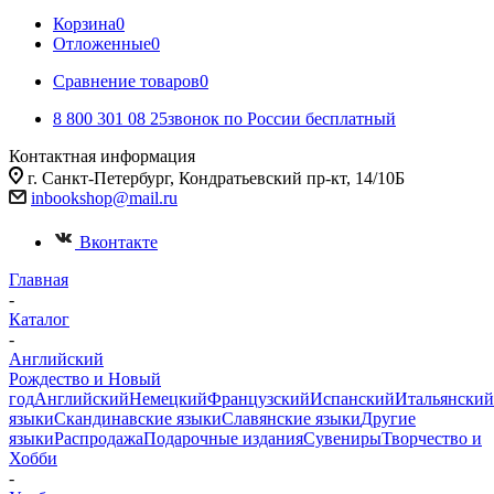
Корзина
0
Отложенные
0
Сравнение товаров
0
8 800 301 08 25
звонок по России бесплатный
Контактная информация
г. Санкт-Петербург, Кондратьевский пр-кт, 14/10Б
inbookshop@mail.ru
Вконтакте
Главная
-
Каталог
-
Английский
Рождество и Новый
год
Английский
Немецкий
Французский
Испанский
Итальянский
языки
Скандинавские языки
Славянские языки
Другие
языки
Распродажа
Подарочные издания
Сувениры
Творчество и
Хобби
-