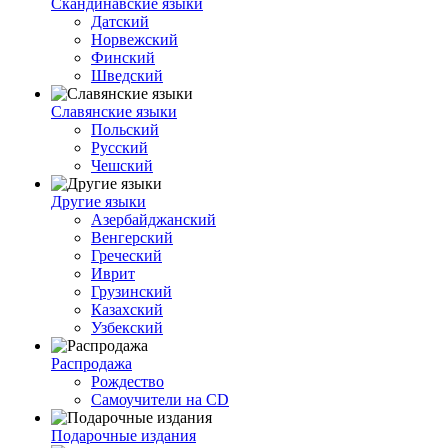
Скандинавские языки
Датский
Норвежский
Финский
Шведский
Славянские языки
Польский
Русский
Чешский
Другие языки
Азербайджанский
Венгерский
Греческий
Иврит
Грузинский
Казахский
Узбекский
Распродажа
Рождество
Самоучители на CD
Подарочные издания