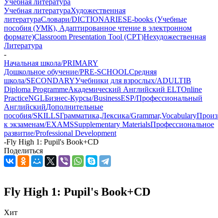
Учебная литература
Учебная литература
Художественная
литература
Словари/DICTIONARIES
E-books (Учебные
пособия (УМК), Адаптированное чтение в электронном
формате)
Classroom Presentation Tool (CPT)
Нехудожественная
Литература
-
Начальная школа/PRIMARY
Дошкольное обучение/PRE-SCHOOL
Средняя
школа/SECONDARY
Учебники для взрослых/ADULT
IB
Diploma Programme
Академический Английский ELT
Online
Practice
NGL
Бизнес-Курсы/Business
ESP/Профессиональный
Английский
Дополнительные
пособия/SKILLS
Грамматика,Лексика/Grammar,Vocabulary
Произ
к экзаменам/EXAMS
Supplementary Materials
Профессиональное
развитие/Professional Development
-
Fly High 1: Pupil's Book+CD
Поделиться
Fly High 1: Pupil's Book+CD
Хит