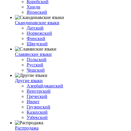
Корейский
Хинди
Японский
Скандинавские языки
Датский
Норвежский
Финский
Шведский
Славянские языки
Польский
Русский
Чешский
Другие языки
Азербайджанский
Венгерский
Греческий
Иврит
Грузинский
Казахский
Узбекский
Распродажа