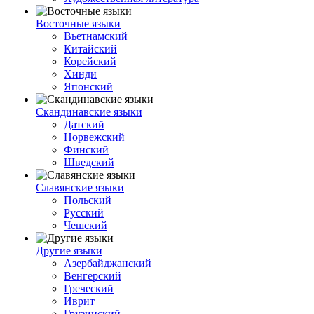
Восточные языки
Вьетнамский
Китайский
Корейский
Хинди
Японский
Скандинавские языки
Датский
Норвежский
Финский
Шведский
Славянские языки
Польский
Русский
Чешский
Другие языки
Азербайджанский
Венгерский
Греческий
Иврит
Грузинский