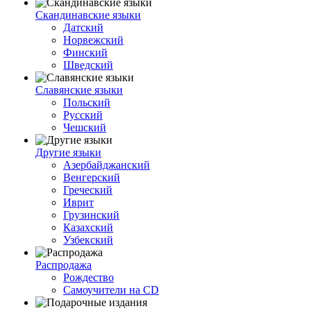
Скандинавские языки
Датский
Норвежский
Финский
Шведский
Славянские языки
Польский
Русский
Чешский
Другие языки
Азербайджанский
Венгерский
Греческий
Иврит
Грузинский
Казахский
Узбекский
Распродажа
Рождество
Самоучители на CD