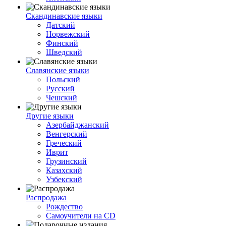
Скандинавские языки
Датский
Норвежский
Финский
Шведский
Славянские языки
Польский
Русский
Чешский
Другие языки
Азербайджанский
Венгерский
Греческий
Иврит
Грузинский
Казахский
Узбекский
Распродажа
Рождество
Самоучители на CD